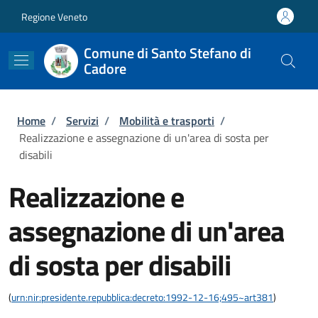
Salta al contenuto principale
Skip to footer content
Regione Veneto
Comune di Santo Stefano di
Cadore
Briciole di pane
Home
/
Servizi
/
Mobilità e trasporti
/
Realizzazione e assegnazione di un'area di sosta per
disabili
Realizzazione e
assegnazione di un'area
di sosta per disabili
(
urn:nir:presidente.repubblica:decreto:1992-12-16;495~art381
)