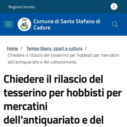
Salta al contenuto principale
Skip to footer content
Regione Veneto
Comune di Santo Stefano di
Cadore
Briciole di pane
Home
/
Tempo libero, sport e cultura
/
Chiedere il rilascio del tesserino per hobbisti per mercatini
dell'antiquariato e del collezionismo
Chiedere il rilascio del
tesserino per hobbisti per
mercatini
dell'antiquariato e del