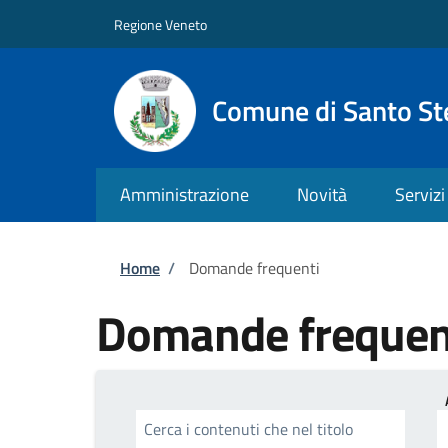
Salta al contenuto principale
Skip to footer content
Regione Veneto
Comune di Santo St
Amministrazione
Novità
Servizi
Briciole di pane
Home
/
Domande frequenti
Domande frequen
Cerca i contenuti che nel titolo