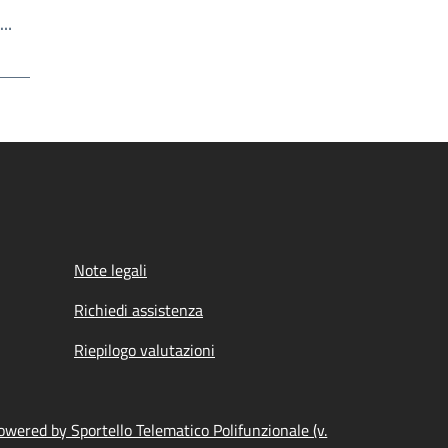
Write the page number you want to go to
a…
Note legali
Richiedi assistenza
Riepilogo valutazioni
owered by Sportello Telematico Polifunzionale (v.