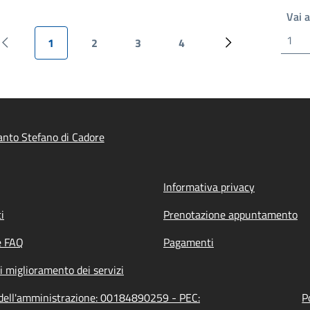
Vai 
1
2
3
4
Pagina precedente
Pagina attuale
Pagina
Pagina
Pagina
Prossima pagina
nto Stefano di Cadore
Informativa privacy
i
Prenotazione appuntamento
e FAQ
Pagamenti
i miglioramento dei servizi
 dell'amministrazione: 00184890259 - PEC:
P