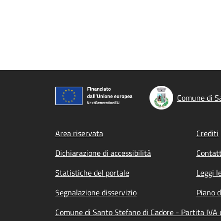
Comune di Sa
Footer menu
Area riservata
Crediti
Dichiarazione di accessibilità
Contatt
Statistiche del portale
Leggi l
Segnalazione disservizio
Piano d
Comune di Santo Stefano di Cadore - Partita IVA