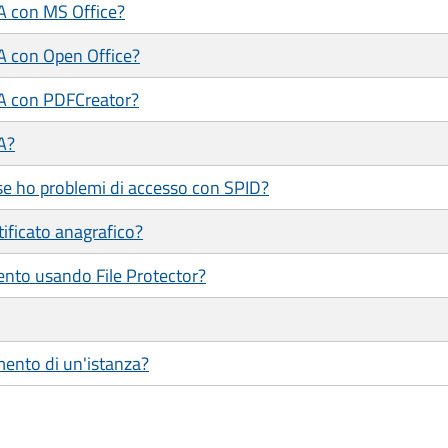
/A con MS Office?
/A con Open Office?
/A con PDFCreator?
A?
se ho problemi di accesso con SPID?
tificato anagrafico?
ento usando File Protector?
mento di un'istanza?