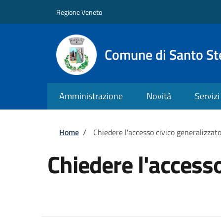
Salta al contenuto principale
Skip to footer content
Regione Veneto
Comune di Santo St
Amministrazione
Novità
Servizi
Briciole di pane
Home
/
Chiedere l'accesso civico generalizzat
Chiedere l'accesso