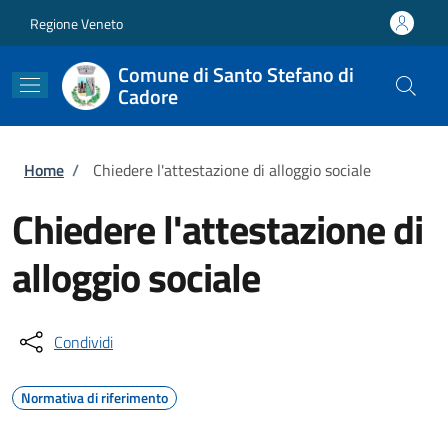
Salta al contenuto principale
Skip to footer content
Regione Veneto
Comune di Santo Stefano di
Cadore
Briciole di pane
Home
/
Chiedere l'attestazione di alloggio sociale
Chiedere l'attestazione di
alloggio sociale
Condividi
Normativa di riferimento