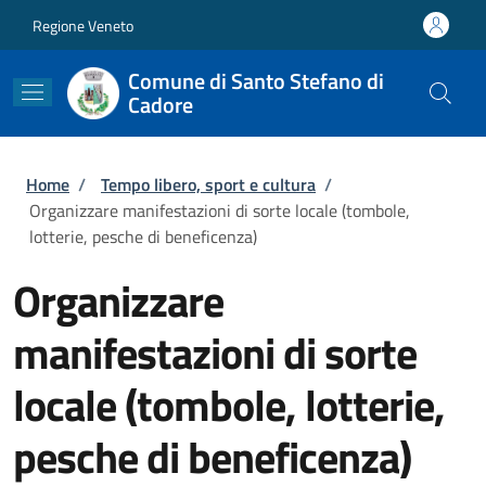
Salta al contenuto principale
Skip to footer content
Regione Veneto
Comune di Santo Stefano di
Cadore
Briciole di pane
Home
/
Tempo libero, sport e cultura
/
Organizzare manifestazioni di sorte locale (tombole,
lotterie, pesche di beneficenza)
Organizzare
manifestazioni di sorte
locale (tombole, lotterie,
pesche di beneficenza)