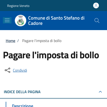
Salta al contenuto principale
Skip to footer content
Regione Veneto
Comune di Santo Stefano di
Cadore
Briciole di pane
Home
/
Pagare l'imposta di bollo
Pagare l'imposta di bollo
Condividi
INDICE DELLA PAGINA
Descrizione