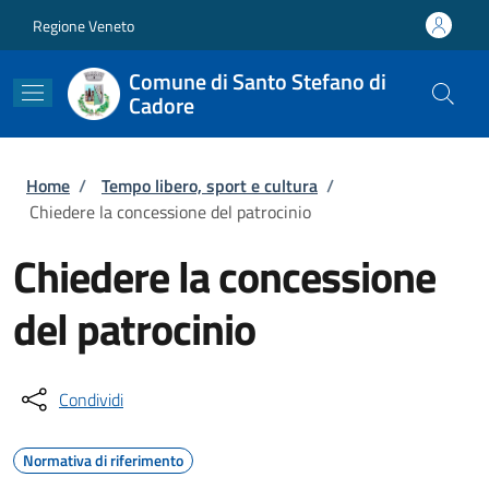
Salta al contenuto principale
Skip to footer content
Regione Veneto
Comune di Santo Stefano di
Cadore
Briciole di pane
Home
/
Tempo libero, sport e cultura
/
Chiedere la concessione del patrocinio
Chiedere la concessione
del patrocinio
Condividi
Normativa di riferimento