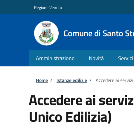
Salta al contenuto principale
Skip to footer content
Regione Veneto
Comune di Santo St
Amministrazione
Novità
Servizi
Briciole di pane
Home
/
Istanze edilizie
/
Accedere ai servizi
Accedere ai serviz
Unico Edilizia)