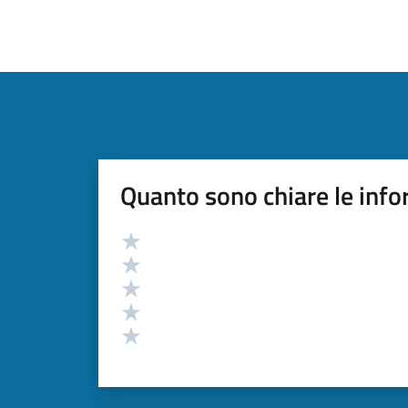
Quanto sono chiare le info
Valutazione
Valuta 5 stelle su 5
Valuta 4 stelle su 5
Valuta 3 stelle su 5
Valuta 2 stelle su 5
Valuta 1 stelle su 5