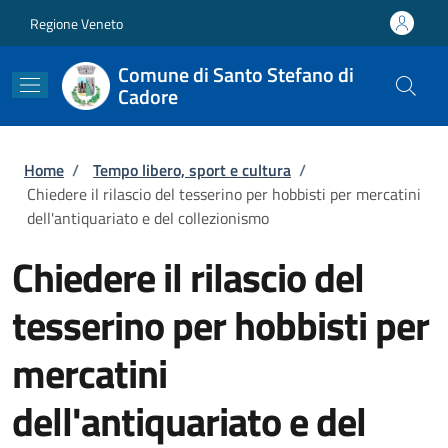
Salta al contenuto principale
Skip to footer content
Regione Veneto
Comune di Santo Stefano di
Cadore
Briciole di pane
Home
/
Tempo libero, sport e cultura
/
Chiedere il rilascio del tesserino per hobbisti per mercatini
dell'antiquariato e del collezionismo
Chiedere il rilascio del
tesserino per hobbisti per
mercatini
dell'antiquariato e del