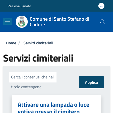
Salta al contenuto principale
Skip to footer content
Regione Veneto
Comune di Santo Stefano di
Cadore
Briciole di pane
Home
/
Servizi cimiteriali
Servizi cimiteriali
Cerca i contenuti che nel
titolo contengono:
Attivare una lampada o luce
votiva presso il cimitero