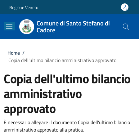
Salta al contenuto principale
Skip to footer content
Regione Veneto
Comune di Santo Stefano di
Cadore
Briciole di pane
Home
/
Copia dell'ultimo bilancio amministrativo approvato
Copia dell'ultimo bilancio
amministrativo
approvato
È necessario allegare il documento Copia dell'ultimo bilancio
amministrativo approvato alla pratica.