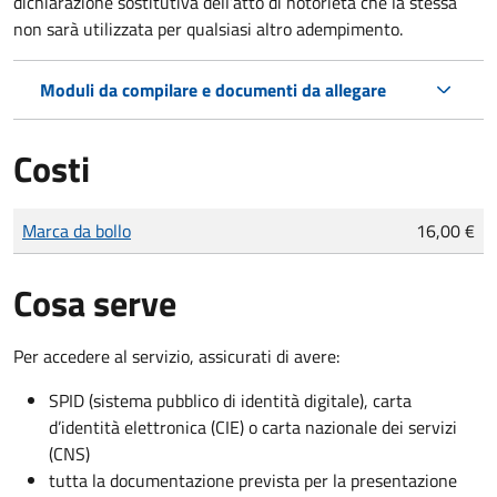
dichiarazione sostitutiva dell’atto di notorietà che la stessa
non sarà utilizzata per qualsiasi altro adempimento.
Moduli da compilare e documenti da allegare
Costi
Tipo di pagamento
Importo
Marca da bollo
16,00 €
Cosa serve
Per accedere al servizio, assicurati di avere:
SPID (sistema pubblico di identità digitale), carta
d’identità elettronica (CIE) o carta nazionale dei servizi
(CNS)
tutta la documentazione prevista per la presentazione