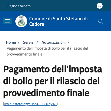
Salta al contenuto principale
Skip to footer content
Regione Veneto
Comune di Santo Stefano di
Cadore
Briciole di pane
Home
/
Servizi
/
Autorizzazioni
/
Pagamento dell'imposta di bollo per il rilascio del
provvedimento finale
Pagamento dell'imposta
di bollo per il rilascio del
provvedimento finale
(
urn:nir:stato:legge:1990-08-07;241
)