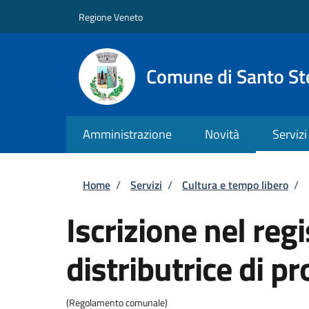
Salta al contenuto principale
Skip to footer content
Regione Veneto
Comune di Santo St
Amministrazione
Novità
Servizi
Briciole di pane
Home
/
Servizi
/
Cultura e tempo libero
/
Iscrizione nel re
distributrice di p
(Regolamento comunale)