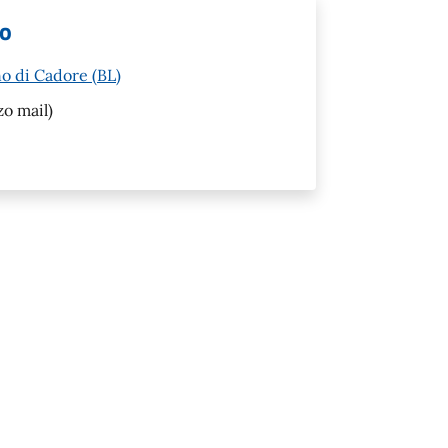
lo
o di Cadore (BL)
zo mail)