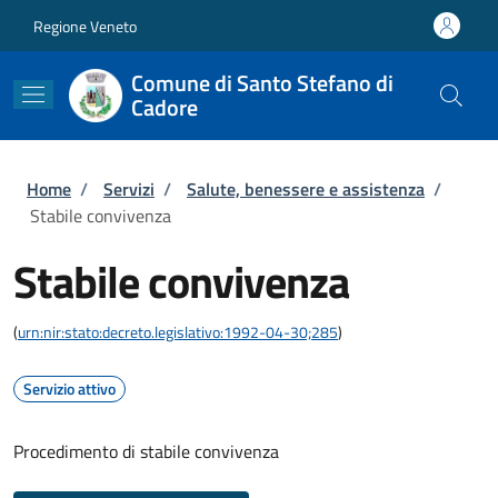
Salta al contenuto principale
Skip to footer content
Regione Veneto
Comune di Santo Stefano di
Cadore
Briciole di pane
Home
/
Servizi
/
Salute, benessere e assistenza
/
Stabile convivenza
Stabile convivenza
(
urn:nir:stato:decreto.legislativo:1992-04-30;285
)
Servizio attivo
Procedimento di stabile convivenza