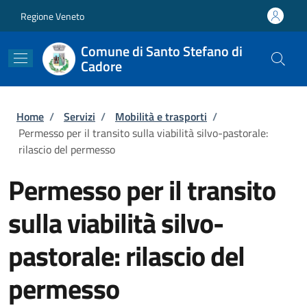
Salta al contenuto principale
Skip to footer content
Regione Veneto
Comune di Santo Stefano di
Cadore
Briciole di pane
Home
/
Servizi
/
Mobilità e trasporti
/
Permesso per il transito sulla viabilità silvo-pastorale:
rilascio del permesso
Permesso per il transito
sulla viabilità silvo-
pastorale: rilascio del
permesso