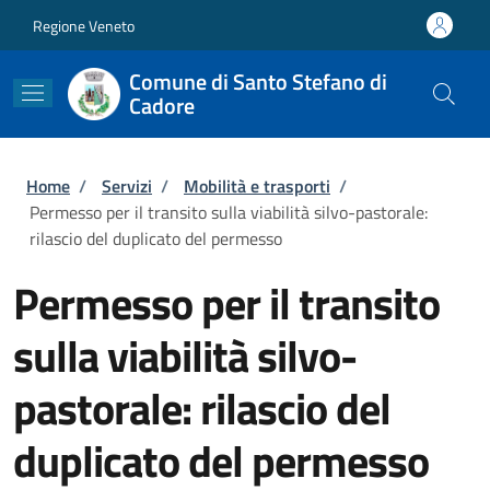
Salta al contenuto principale
Skip to footer content
Regione Veneto
Comune di Santo Stefano di
Cadore
Briciole di pane
Home
/
Servizi
/
Mobilità e trasporti
/
Permesso per il transito sulla viabilità silvo-pastorale:
rilascio del duplicato del permesso
Permesso per il transito
sulla viabilità silvo-
pastorale: rilascio del
duplicato del permesso