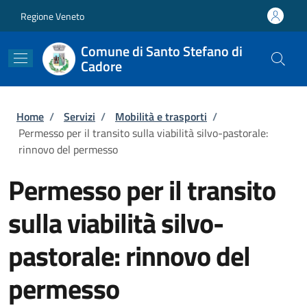
Salta al contenuto principale
Skip to footer content
Regione Veneto
Comune di Santo Stefano di
Cadore
Briciole di pane
Home
/
Servizi
/
Mobilità e trasporti
/
Permesso per il transito sulla viabilità silvo-pastorale:
rinnovo del permesso
Permesso per il transito
sulla viabilità silvo-
pastorale: rinnovo del
permesso