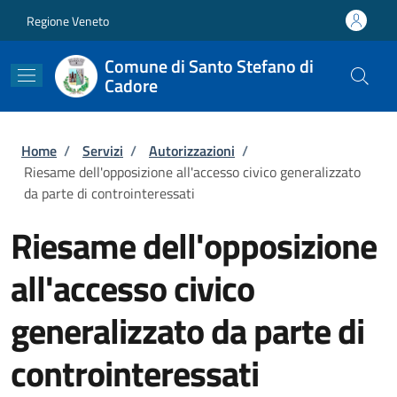
Salta al contenuto principale
Skip to footer content
Regione Veneto
Comune di Santo Stefano di
Cadore
Briciole di pane
Home
/
Servizi
/
Autorizzazioni
/
Riesame dell'opposizione all'accesso civico generalizzato
da parte di controinteressati
Riesame dell'opposizione
all'accesso civico
generalizzato da parte di
controinteressati