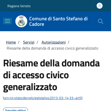
Salta al contenuto principale
Skip to footer content
Regione Veneto
Comune di Santo Stefano di
Cadore
Briciole di pane
Home
/
Servizi
/
Autorizzazioni
/
Riesame della domanda di accesso civico generalizzato
Riesame della domanda
di accesso civico
generalizzato
(
urn:nir:stato:decreto.legislativo:2013-03-14;33~art5
)
Servizio attivo