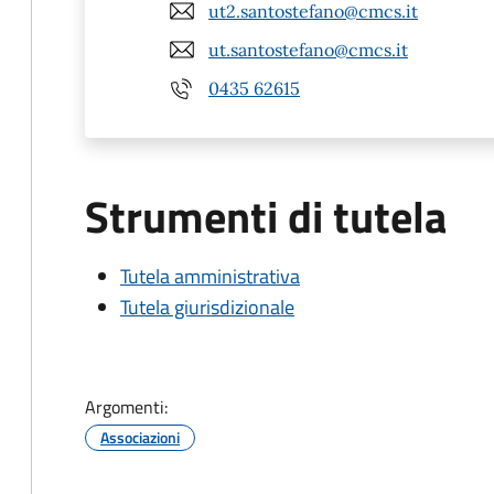
ut2.santostefano@cmcs.it
ut.santostefano@cmcs.it
0435 62615
Strumenti di tutela
Tutela amministrativa
Tutela giurisdizionale
Argomenti:
Associazioni