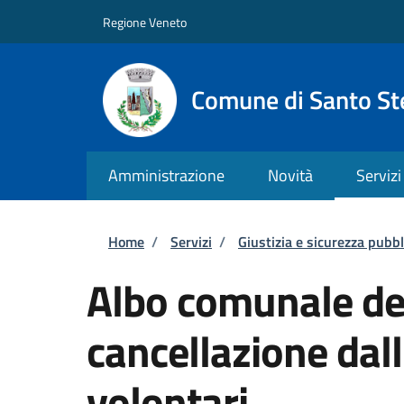
Salta al contenuto principale
Skip to footer content
Regione Veneto
Comune di Santo St
Amministrazione
Novità
Servizi
Briciole di pane
Home
/
Servizi
/
Giustizia e sicurezza pubbl
Albo comunale dei
cancellazione dal
volontari