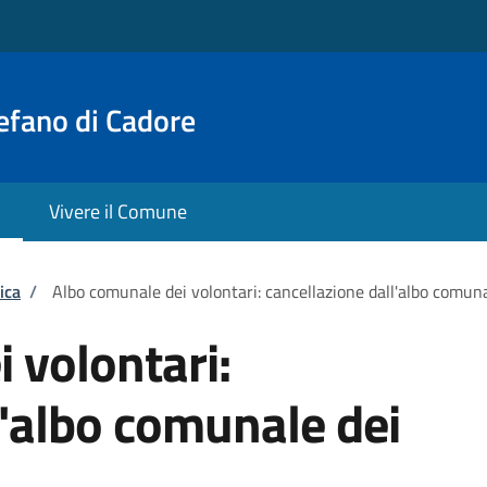
efano di Cadore
Vivere il Comune
ica
/
Albo comunale dei volontari: cancellazione dall'albo comuna
 volontari:
l'albo comunale dei