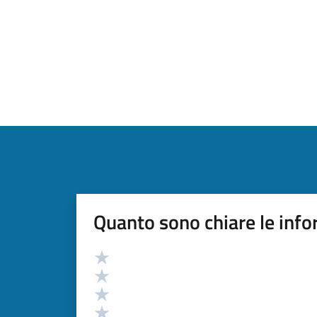
Quanto sono chiare le info
Valutazione
Valuta 5 stelle su 5
Valuta 4 stelle su 5
Valuta 3 stelle su 5
Valuta 2 stelle su 5