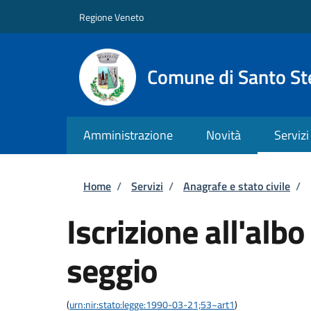
Salta al contenuto principale
Skip to footer content
Regione Veneto
Comune di Santo St
Amministrazione
Novità
Servizi
Briciole di pane
Home
/
Servizi
/
Anagrafe e stato civile
/
Iscrizione all'albo
seggio
(
urn:nir:stato:legge:1990-03-21;53~art1
)