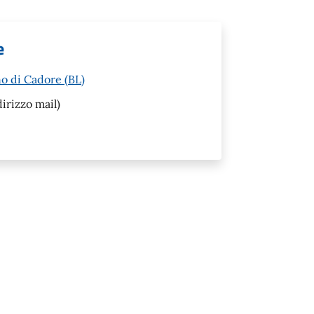
e
o di Cadore (BL)
irizzo mail)