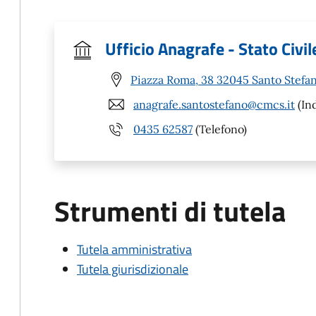
Ufficio Anagrafe - Stato Civil
Piazza Roma, 38 32045 Santo Stefan
anagrafe.santostefano@cmcs.it
(Ind
0435 62587
(Telefono)
Strumenti di tutela
Tutela amministrativa
Tutela giurisdizionale