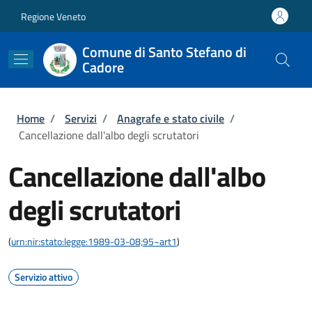
Salta al contenuto principale
Skip to footer content
Regione Veneto
Comune di Santo Stefano di
Cadore
Briciole di pane
Home
/
Servizi
/
Anagrafe e stato civile
/
Cancellazione dall'albo degli scrutatori
Cancellazione dall'albo
degli scrutatori
(
urn:nir:stato:legge:1989-03-08;95~art1
)
Servizio attivo