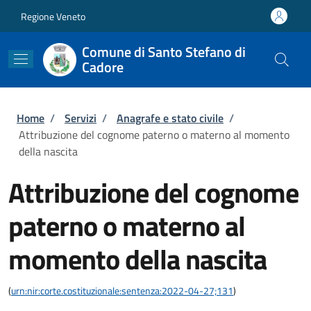
Salta al contenuto principale
Skip to footer content
Regione Veneto
Comune di Santo Stefano di
Cadore
Briciole di pane
Home
/
Servizi
/
Anagrafe e stato civile
/
Attribuzione del cognome paterno o materno al momento
della nascita
Attribuzione del cognome
paterno o materno al
momento della nascita
(
urn:nir:corte.costituzionale:sentenza:2022-04-27;131
)