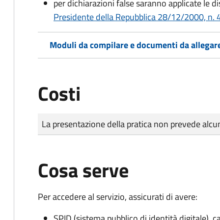
per dichiarazioni false saranno applicate le d
Presidente della Repubblica 28/12/2000, n. 4
Moduli da compilare e documenti da allegar
Costi
Tipo di pagamento
Importo
La presentazione della pratica non prevede al
Cosa serve
Per accedere al servizio, assicurati di avere:
SPID (sistema pubblico di identità digitale), ca