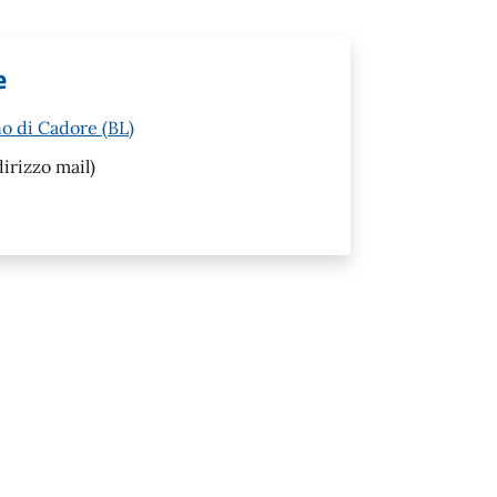
e
o di Cadore (BL)
irizzo mail)