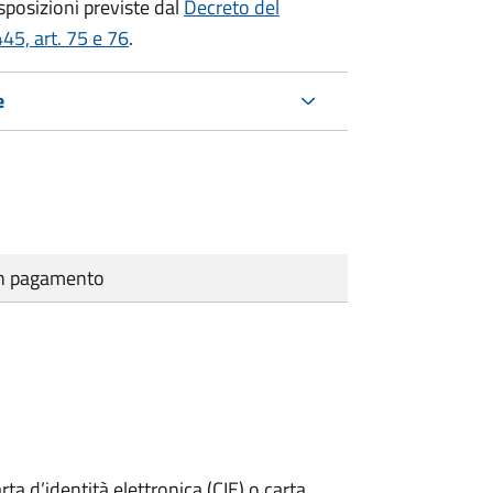
isposizioni previste dal
Decreto del
45, art. 75 e 76
.
e
cun pagamento
rta d’identità elettronica (CIE) o carta