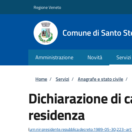
Salta al contenuto principale
Skip to footer content
Regione Veneto
Comune di Santo St
Amministrazione
Novità
Servizi
Briciole di pane
Home
/
Servizi
/
Anagrafe e stato civile
/
Dichiarazione di 
residenza
(
urn:nir:presidente.repubblica:decreto:1989-05-30;223~ar