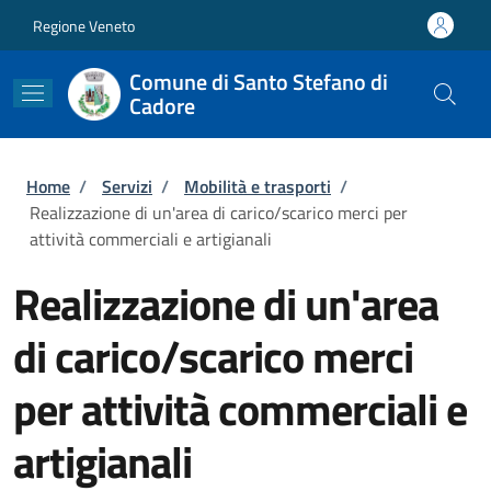
Salta al contenuto principale
Skip to footer content
Regione Veneto
Comune di Santo Stefano di
Cadore
Briciole di pane
Home
/
Servizi
/
Mobilità e trasporti
/
Realizzazione di un'area di carico/scarico merci per
attività commerciali e artigianali
Realizzazione di un'area
di carico/scarico merci
per attività commerciali e
artigianali