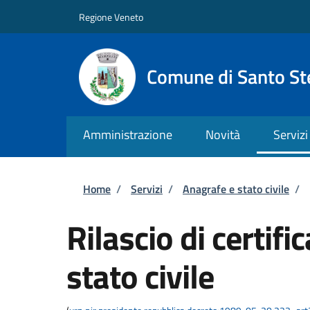
Salta al contenuto principale
Skip to footer content
Regione Veneto
Comune di Santo St
Amministrazione
Novità
Servizi
Briciole di pane
Home
/
Servizi
/
Anagrafe e stato civile
/
Rilascio di certific
stato civile