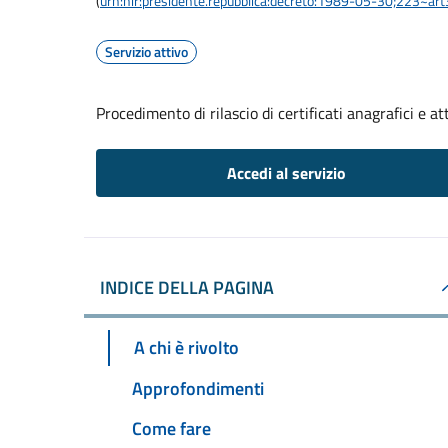
(
urn:nir:presidente.repubblica:decreto:1989-05-30;223~ar
Servizio attivo
Procedimento di rilascio di certificati anagrafici e att
Accedi al servizio
INDICE DELLA PAGINA
A chi è rivolto
Approfondimenti
Come fare