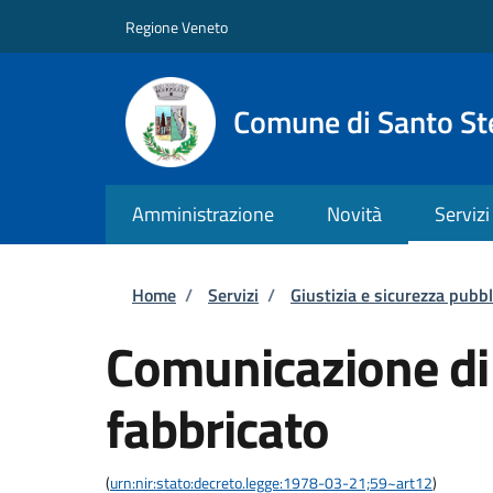
Salta al contenuto principale
Skip to footer content
Regione Veneto
Comune di Santo St
Amministrazione
Novità
Servizi
Briciole di pane
Home
/
Servizi
/
Giustizia e sicurezza pubbl
Comunicazione di 
fabbricato
(
urn:nir:stato:decreto.legge:1978-03-21;59~art12
)