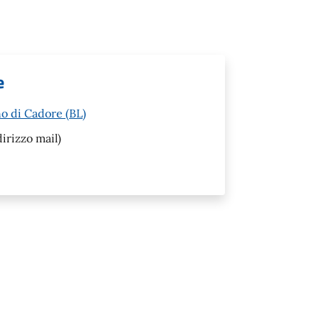
e
o di Cadore (BL)
irizzo mail)