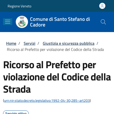
Salta al contenuto principale
Skip to footer content
Regione Veneto
Comune di Santo Stefano di
Cadore
Briciole di pane
Home
/
Servizi
/
Giustizia e sicurezza pubblica
/
Ricorso al Prefetto per violazione del Codice della Strada
Ricorso al Prefetto per
violazione del Codice della
Strada
(
urn:nir:stato:decreto.legislativo:1992-04-30;285~art203
)
Servizio attivo