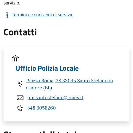
servizio.
Termini e condizioni di servizio
Contatti
Ufficio Polizia Locale
Piazza Roma, 38 32045 Santo Stefano di
Cadore (BL)
pm.santostefano@cmcs.it
348 3058260