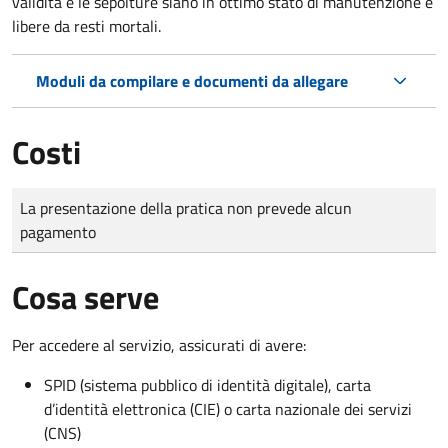
validità e le sepolture siano in ottimo stato di manutenzione e
libere da resti mortali.
Moduli da compilare e documenti da allegare
Costi
Tipo di pagamento
Importo
La presentazione della pratica non prevede alcun
pagamento
Cosa serve
Per accedere al servizio, assicurati di avere:
SPID (sistema pubblico di identità digitale), carta
d’identità elettronica (CIE) o carta nazionale dei servizi
(CNS)