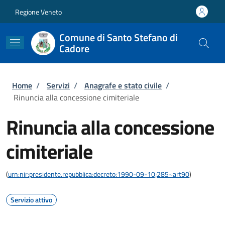
Salta al contenuto principale
Skip to footer content
Regione Veneto
Comune di Santo Stefano di
Cadore
Briciole di pane
Home
/
Servizi
/
Anagrafe e stato civile
/
Rinuncia alla concessione cimiteriale
Rinuncia alla concessione
cimiteriale
(
urn:nir:presidente.repubblica:decreto:1990-09-10;285~art90
)
Servizio attivo