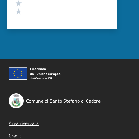
Valuta 2 stelle su 5
Valuta 1 stelle su 5
Comune di Santo Stefano di Cadore
Footer menu
Area riservata
Crediti