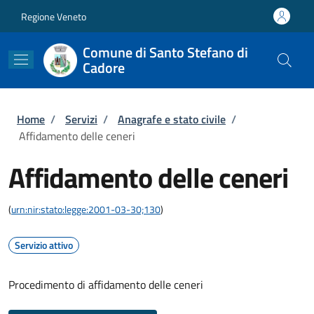
Salta al contenuto principale
Skip to footer content
Regione Veneto
Comune di Santo Stefano di
Cadore
Briciole di pane
Home
/
Servizi
/
Anagrafe e stato civile
/
Affidamento delle ceneri
Affidamento delle ceneri
(
urn:nir:stato:legge:2001-03-30;130
)
Servizio attivo
Procedimento di affidamento delle ceneri