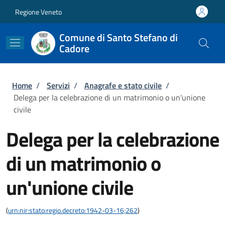
Salta al contenuto principale
Skip to footer content
Regione Veneto
Comune di Santo Stefano di
Cadore
Briciole di pane
Home
/
Servizi
/
Anagrafe e stato civile
/
Delega per la celebrazione di un matrimonio o un'unione
civile
Delega per la celebrazione
di un matrimonio o
un'unione civile
(
urn:nir:stato:regio.decreto:1942-03-16;262
)