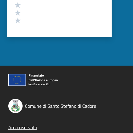
Valuta 3 stelle su 5
Valuta 2 stelle su 5
Valuta 1 stelle su 5
Comune di Santo Stefano di Cadore
Footer menu
Area riservata