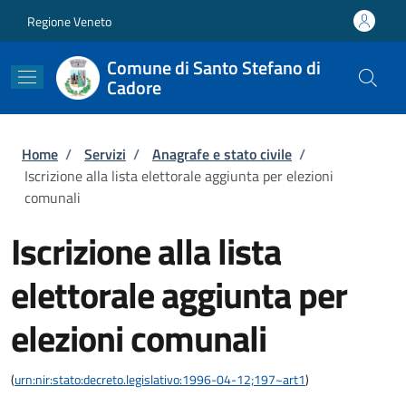
Salta al contenuto principale
Skip to footer content
Regione Veneto
Comune di Santo Stefano di
Cadore
Briciole di pane
Home
/
Servizi
/
Anagrafe e stato civile
/
Iscrizione alla lista elettorale aggiunta per elezioni
comunali
Iscrizione alla lista
elettorale aggiunta per
elezioni comunali
(
urn:nir:stato:decreto.legislativo:1996-04-12;197~art1
)