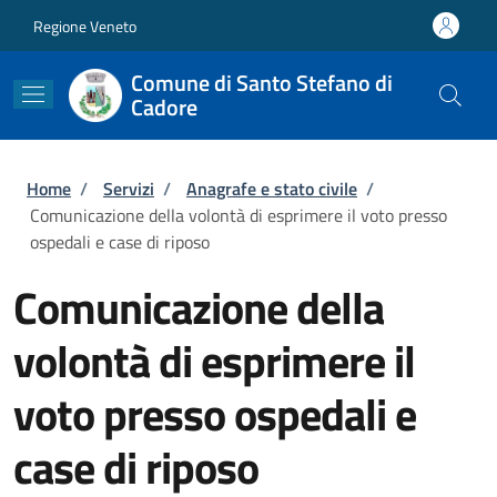
Salta al contenuto principale
Skip to footer content
Regione Veneto
Comune di Santo Stefano di
Cadore
Briciole di pane
Home
/
Servizi
/
Anagrafe e stato civile
/
Comunicazione della volontà di esprimere il voto presso
ospedali e case di riposo
Comunicazione della
volontà di esprimere il
voto presso ospedali e
case di riposo