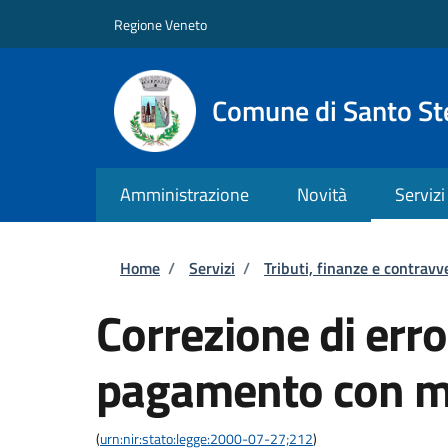
Salta al contenuto principale
Skip to footer content
Regione Veneto
Comune di Santo St
Amministrazione
Novità
Servizi
Briciole di pane
Home
/
Servizi
/
Tributi, finanze e contravv
Correzione di error
pagamento con m
(
urn:nir:stato:legge:2000-07-27;212
)