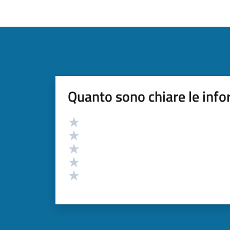
Quanto sono chiare le info
Valutazione
Valuta 5 stelle su 5
Valuta 4 stelle su 5
Valuta 3 stelle su 5
Valuta 2 stelle su 5
Valuta 1 stelle su 5