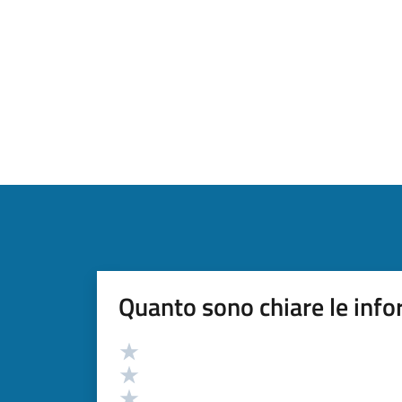
Quanto sono chiare le info
Valutazione
Valuta 5 stelle su 5
Valuta 4 stelle su 5
Valuta 3 stelle su 5