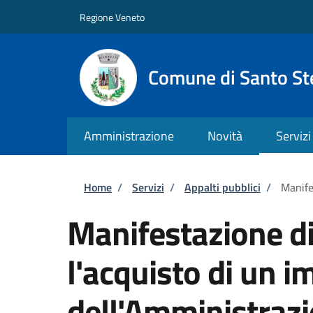
Salta al contenuto principale
Skip to footer content
Regione Veneto
Comune di Santo St
Amministrazione
Novità
Servizi
Briciole di pane
Home
/
Servizi
/
Appalti pubblici
/
Manife
Manifestazione di
l'acquisto di un i
dell'Amministraz