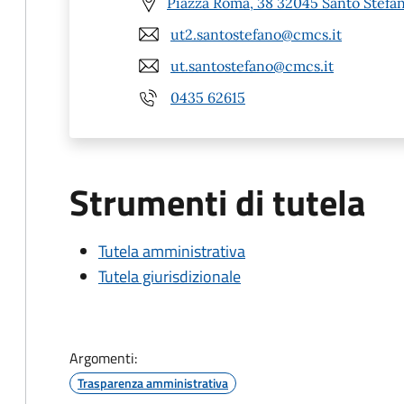
Piazza Roma, 38 32045 Santo Stefan
ut2.santostefano@cmcs.it
ut.santostefano@cmcs.it
0435 62615
Strumenti di tutela
Tutela amministrativa
Tutela giurisdizionale
Argomenti:
Trasparenza amministrativa