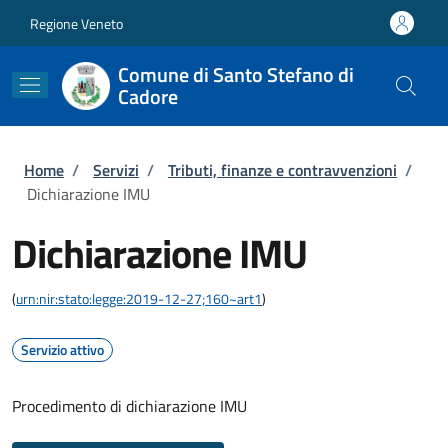
Salta al contenuto principale
Skip to footer content
Regione Veneto
Comune di Santo Stefano di
Cadore
Briciole di pane
Home
/
Servizi
/
Tributi, finanze e contravvenzioni
/
Dichiarazione IMU
Dichiarazione IMU
(
urn:nir:stato:legge:2019-12-27;160~art1
)
Servizio attivo
Procedimento di dichiarazione IMU