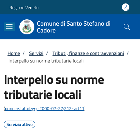
Salta al contenuto principale
Skip to footer content
Regione Veneto
Comune di Santo Stefano di
Cadore
Briciole di pane
Home
/
Servizi
/
Tributi, finanze e contravvenzioni
/
Interpello su norme tributarie locali
Interpello su norme
tributarie locali
(
urn:nir:stato:legge:2000-07-27;212~art11
)
Servizio attivo