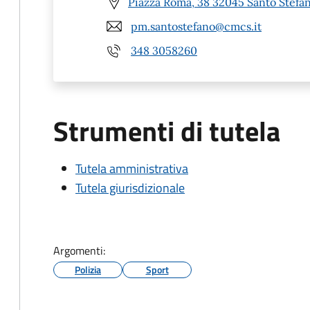
Piazza Roma, 38 32045 Santo Stefan
pm.santostefano@cmcs.it
348 3058260
Strumenti di tutela
Tutela amministrativa
Tutela giurisdizionale
Argomenti:
Polizia
Sport