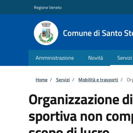
Salta al contenuto principale
Skip to footer content
Regione Veneto
Comune di Santo St
Amministrazione
Novità
Servizi
Briciole di pane
Home
/
Servizi
/
Mobilità e trasporti
/
Org
Organizzazione d
sportiva non comp
scopo di lucro