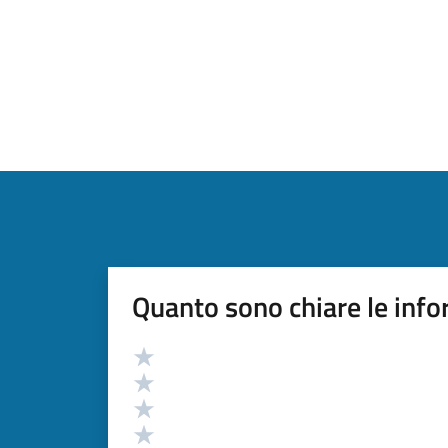
Quanto sono chiare le info
Valutazione
Valuta 5 stelle su 5
Valuta 4 stelle su 5
Valuta 3 stelle su 5
Valuta 2 stelle su 5