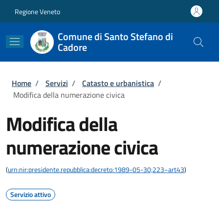
Salta al contenuto principale
Skip to footer content
Regione Veneto
Comune di Santo Stefano di
Cadore
Briciole di pane
Home
/
Servizi
/
Catasto e urbanistica
/
Modifica della numerazione civica
Modifica della
numerazione civica
(
urn:nir:presidente.repubblica:decreto:1989-05-30;223~art43
)
Servizio attivo