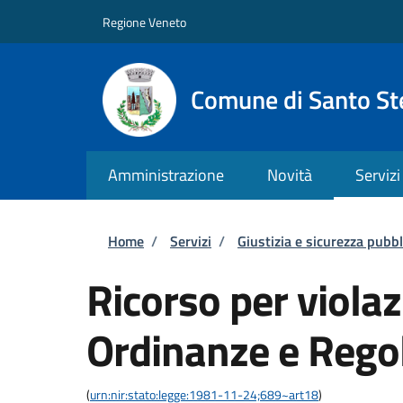
Salta al contenuto principale
Skip to footer content
Regione Veneto
Comune di Santo St
Amministrazione
Novità
Servizi
Briciole di pane
Home
/
Servizi
/
Giustizia e sicurezza pubbl
Ricorso per violaz
Ordinanze e Rego
(
urn:nir:stato:legge:1981-11-24;689~art18
)