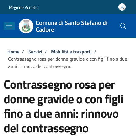
Salta al contenuto principale
Skip to footer content
Regione Veneto
Comune di Santo Stefano di
Cadore
Briciole di pane
Home
/
Servizi
/
Mobilità e trasporti
/
Contrassegno rosa per donne gravide o con figli fino a due
anni: rinnovo del contrassegno
Contrassegno rosa per
donne gravide o con figli
fino a due anni: rinnovo
del contrassegno