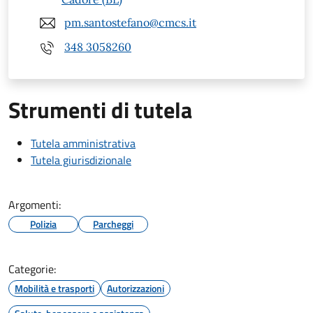
pm.santostefano@cmcs.it
348 3058260
Strumenti di tutela
Tutela amministrativa
Tutela giurisdizionale
Argomenti:
Polizia
Parcheggi
Categorie:
Mobilità e trasporti
Autorizzazioni