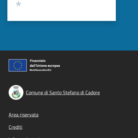
Valuta 1 stelle su 5
Comune di Santo Stefano di Cadore
Footer menu
Area riservata
Crediti