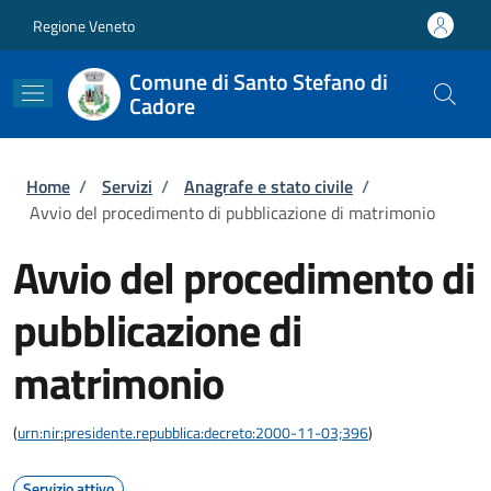
Salta al contenuto principale
Skip to footer content
Regione Veneto
Comune di Santo Stefano di
Cadore
Briciole di pane
Home
/
Servizi
/
Anagrafe e stato civile
/
Avvio del procedimento di pubblicazione di matrimonio
Avvio del procedimento di
pubblicazione di
matrimonio
(
urn:nir:presidente.repubblica:decreto:2000-11-03;396
)
Servizio attivo