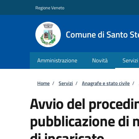
Salta al contenuto principale
Skip to footer content
Regione Veneto
Comune di Santo St
Amministrazione
Novità
Servizi
Briciole di pane
Home
/
Servizi
/
Anagrafe e stato civile
/
Avvio del procedi
pubblicazione di 
di incaricato