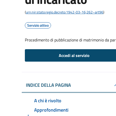
(
urn:nir:stato:regio.decreto:1942-03-16;262~art96
)
Servizio attivo
Procedimento di pubblicazione di matrimonio da part
Accedi al servizio
INDICE DELLA PAGINA
A chi è rivolto
Approfondimenti