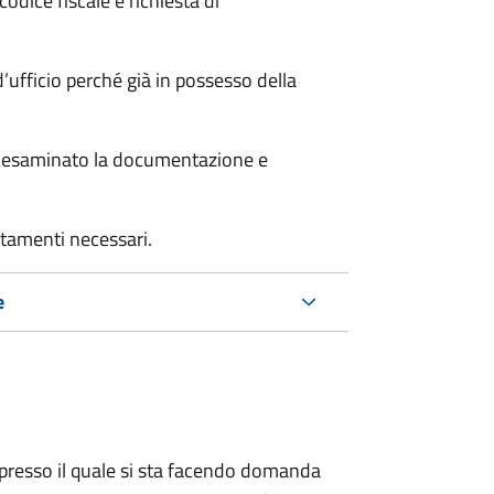
odice fiscale e richiesta di
’ufficio perché già in possesso della
er esaminato la documentazione e
rtamenti necessari.
e
presso il quale si sta facendo domanda