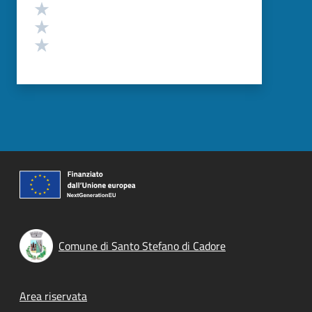
Valuta 3 stelle su 5
Valuta 2 stelle su 5
Valuta 1 stelle su 5
Comune di Santo Stefano di Cadore
Footer menu
Area riservata