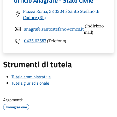
Ufficio Anagrafe - Stato Civile
Piazza Roma, 38 32045 Santo Stefano di
Cadore (BL)
(Indirizzo
anagrafe.santostefano@cmcs.it
mail)
0435 62587
(Telefono)
Strumenti di tutela
Tutela amministrativa
Tutela giurisdizionale
Argomenti:
Immigrazione