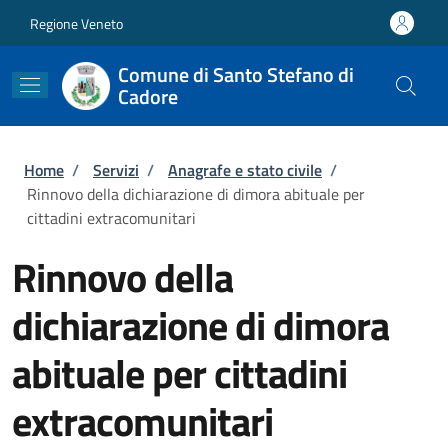
Salta al contenuto principale
Skip to footer content
Regione Veneto
Comune di Santo Stefano di
Cadore
Briciole di pane
Home
/
Servizi
/
Anagrafe e stato civile
/
Rinnovo della dichiarazione di dimora abituale per
cittadini extracomunitari
Rinnovo della
dichiarazione di dimora
abituale per cittadini
extracomunitari