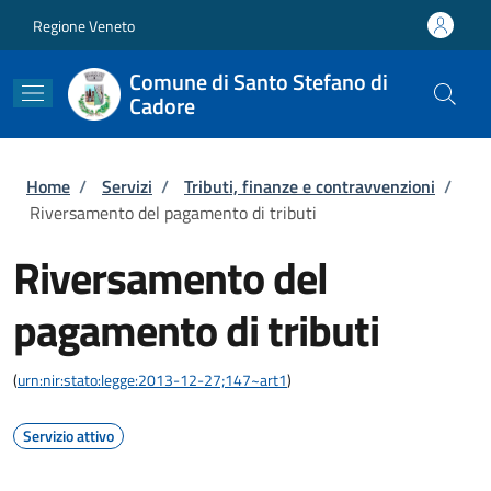
Salta al contenuto principale
Skip to footer content
Regione Veneto
Comune di Santo Stefano di
Cadore
Briciole di pane
Home
/
Servizi
/
Tributi, finanze e contravvenzioni
/
Riversamento del pagamento di tributi
Riversamento del
pagamento di tributi
(
urn:nir:stato:legge:2013-12-27;147~art1
)
Servizio attivo