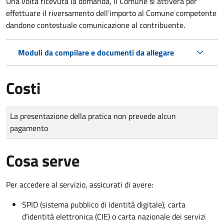
Una volta ricevuta la domanda, il Comune si attiverà per
effettuare il riversamento dell'importo al Comune competente
dandone contestuale comunicazione al contribuente.
Moduli da compilare e documenti da allegare
Costi
Tipo di pagamento
Importo
La presentazione della pratica non prevede alcun
pagamento
Cosa serve
Per accedere al servizio, assicurati di avere:
SPID (sistema pubblico di identità digitale), carta
d’identità elettronica (CIE) o carta nazionale dei servizi