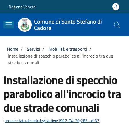
Salta al contenuto principale
Skip to footer content
Regione Veneto
Comune di Santo Stefano di
Cadore
Briciole di pane
Home
/
Servizi
/
Mobilità e trasporti
/
Installazione di specchio parabolico all'incrocio tra due
strade comunali
Installazione di specchio
parabolico all'incrocio tra
due strade comunali
(
urn:nir:stato:decreto.legislativo:1992-04-30;285~art37
)