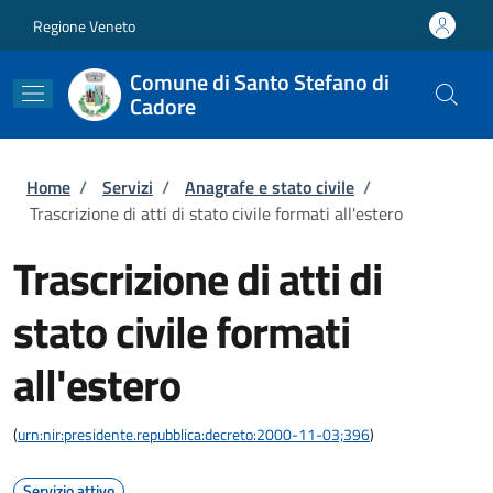
Salta al contenuto principale
Skip to footer content
Regione Veneto
Comune di Santo Stefano di
Cadore
Briciole di pane
Home
/
Servizi
/
Anagrafe e stato civile
/
Trascrizione di atti di stato civile formati all'estero
Trascrizione di atti di
stato civile formati
all'estero
(
urn:nir:presidente.repubblica:decreto:2000-11-03;396
)
Servizio attivo