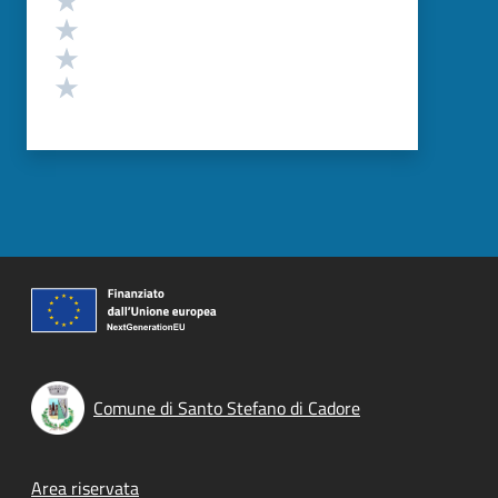
Valuta 3 stelle su 5
Valuta 2 stelle su 5
Valuta 1 stelle su 5
Comune di Santo Stefano di Cadore
Footer menu
Area riservata