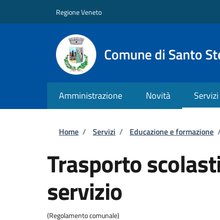
Salta al contenuto principale
Skip to footer content
Regione Veneto
Comune di Santo St
Amministrazione
Novità
Servizi
Briciole di pane
Home
/
Servizi
/
Educazione e formazione
Trasporto scolasti
servizio
(Regolamento comunale)