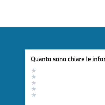
Quanto sono chiare le info
Valutazione
Valuta 5 stelle su 5
Valuta 4 stelle su 5
Valuta 3 stelle su 5
Valuta 2 stelle su 5
Valuta 1 stelle su 5