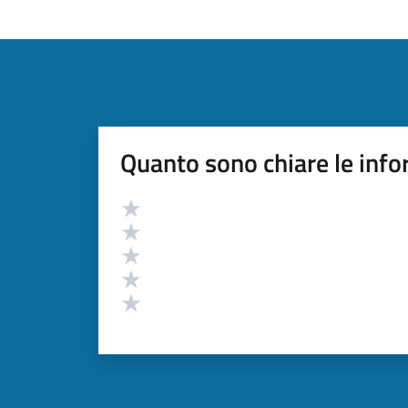
Quanto sono chiare le info
Valutazione
Valuta 5 stelle su 5
Valuta 4 stelle su 5
Valuta 3 stelle su 5
Valuta 2 stelle su 5
Valuta 1 stelle su 5