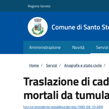
Salta al contenuto principale
Skip to footer content
Regione Veneto
Comune di Santo St
Amministrazione
Novità
Servizi
Briciole di pane
Home
/
Servizi
/
Anagrafe e stato civile
/
Traslazione di cad
mortali da tumula
(
urn:nir:presidente.repubblica:decreto:1990-09-10;285
)